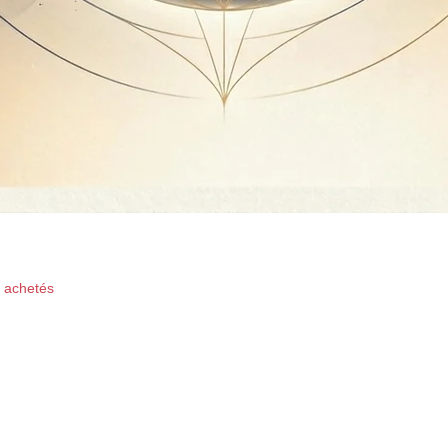
Aperçu rapide
x achetés
oductions -Ffinest Music