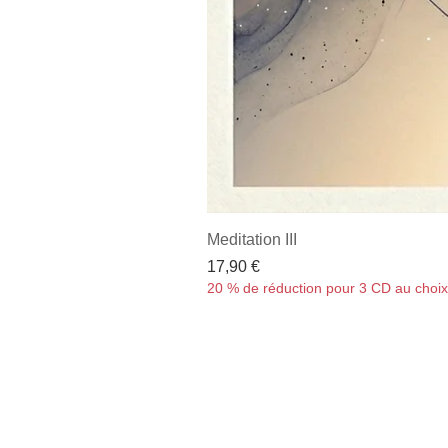
Meditation III
Prix
17,90 €
20 % de réduction pour 3 CD au choi
© 2024
by Stephen Sicard - Logos Pr